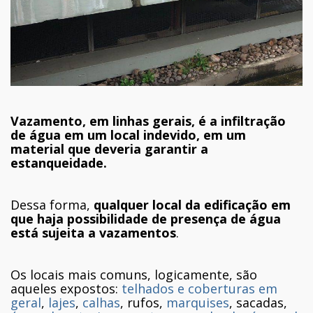
Vazamento, em linhas gerais, é a infiltração
de água em um local indevido, em um
material que deveria garantir a
estanqueidade.
Dessa forma,
qualquer local da edificação em
que haja possibilidade de presença de água
está sujeita a vazamentos
.
Os locais mais comuns, logicamente, são
aqueles expostos:
telhados e coberturas em
geral
,
lajes
,
calhas
, rufos,
marquises
, sacadas,