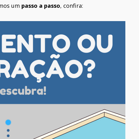
ramos um
passo a passo
, confira: