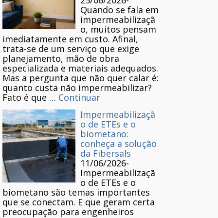
25/06/2026
-
Quando se fala em
impermeabilizaçã
o, muitos pensam
imediatamente em custo. Afinal,
trata-se de um serviço que exige
planejamento, mão de obra
especializada e materiais adequados.
Mas a pergunta que não quer calar é:
quanto custa não impermeabilizar?
Fato é que …
Continuar
Impermeabilizaçã
o de ETEs e o
biometano:
conheça a solução
da Fibersals
11/06/2026
-
Impermeabilizaçã
o de ETEs e o
biometano são temas importantes
que se conectam. E que geram certa
preocupação para engenheiros