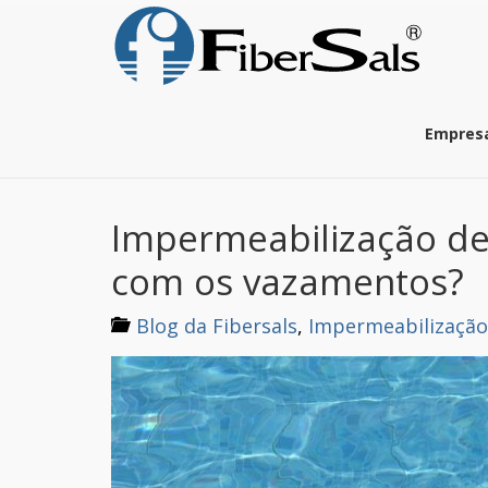
S
k
i
p
t
o
Empres
m
a
i
n
Impermeabilização de
c
o
com os vazamentos?
n
t
e
Blog da Fibersals
,
Impermeabilização
n
t