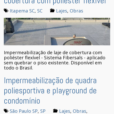
cobertura com poliéster flexível
Itapema SC
,
SC
Lajes
,
Obras
Impermeabilização de laje de cobertura com
poliéster flexível - Sistema Fibersals - aplicado
sem quebrar o piso existente. Disponível em
todo o Brasil.
Impermeabilização de quadra
poliesportiva e playground de
condomínio
São Paulo SP
,
SP
Lajes
,
Obras
,