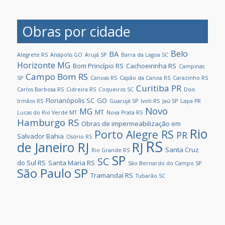
Obras por cidade
Belo
BA
Alegrete RS
Anápolis GO
Arujá SP
Barra da Lagoa SC
Horizonte MG
Bom Princípio RS
Cachoeirinha RS
Campinas
Campo Bom RS
SP
Canoas RS
Capão da Canoa RS
Carazinho RS
Curitiba PR
Carlos Barbosa RS
Cidreira RS
Coqueiros SC
Dois
Florianópolis SC
GO
Irmãos RS
Guarujá SP
Ivoti RS
Jaú SP
Lapa PR
Novo
MG
MT
Lucas do Rio Verde MT
Nova Prata RS
Hamburgo RS
Obras de impermeabilização em
Rio
Porto Alegre RS
PR
Salvador Bahia
Osório RS
RS
de Janeiro RJ
RJ
Santa Cruz
Rio Grande RS
SP
SC
do Sul RS
Santa Maria RS
São Bernardo do Campo SP
São Paulo SP
Tramandaí RS
Tubarão SC