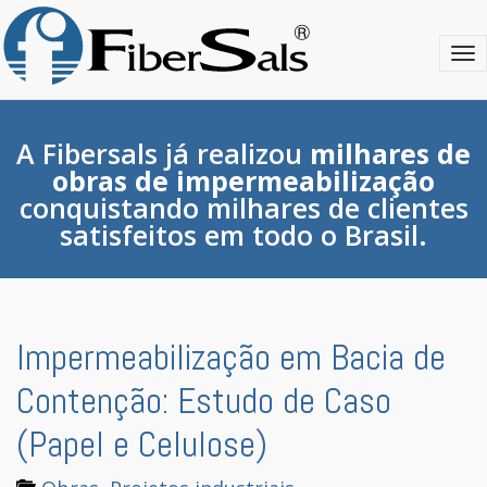
S
k
T
i
o
p
g
t
g
o
l
m
A Fibersals já realizou
milhares de
e
a
obras de impermeabilização
n
i
conquistando milhares de clientes
a
n
satisfeitos em todo o Brasil.
v
c
i
o
g
n
a
t
t
e
i
n
Impermeabilização em Bacia de
o
t
n
Contenção: Estudo de Caso
(Papel e Celulose)