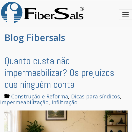
S
k
T
i
o
p
g
t
g
o
Blog Fibersals
l
m
e
a
n
i
a
n
Quanto custa não
v
c
i
o
impermeabilizar? Os prejuízos
g
n
a
t
que ninguém conta
t
e
i
n
Construção e Reforma
,
Dicas para síndicos
,
o
t
Impermeabilização
,
Infiltração
n