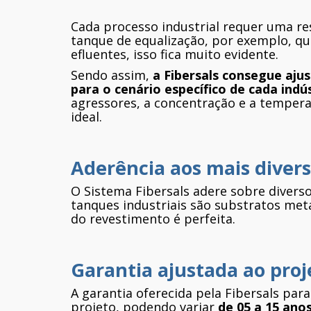
Cada processo industrial requer uma res
tanque de equalização, por exemplo, qu
efluentes, isso fica muito evidente.
Sendo assim,
a Fibersals consegue aju
para o cenário específico de cada indú
agressores, a concentração e a temper
ideal.
Aderência aos mais divers
O Sistema Fibersals adere sobre divers
tanques industriais são substratos metá
do revestimento é perfeita.
Garantia ajustada ao proj
A garantia oferecida pela Fibersals par
projeto, podendo variar
de 05 a 15 ano