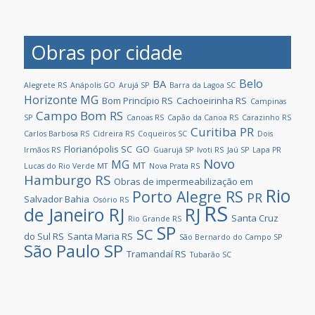
Obras por cidade
Belo
BA
Alegrete RS
Anápolis GO
Arujá SP
Barra da Lagoa SC
Horizonte MG
Bom Princípio RS
Cachoeirinha RS
Campinas
Campo Bom RS
SP
Canoas RS
Capão da Canoa RS
Carazinho RS
Curitiba PR
Carlos Barbosa RS
Cidreira RS
Coqueiros SC
Dois
Florianópolis SC
GO
Irmãos RS
Guarujá SP
Ivoti RS
Jaú SP
Lapa PR
Novo
MG
MT
Lucas do Rio Verde MT
Nova Prata RS
Hamburgo RS
Obras de impermeabilização em
Rio
Porto Alegre RS
PR
Salvador Bahia
Osório RS
RS
de Janeiro RJ
RJ
Santa Cruz
Rio Grande RS
SP
SC
do Sul RS
Santa Maria RS
São Bernardo do Campo SP
São Paulo SP
Tramandaí RS
Tubarão SC