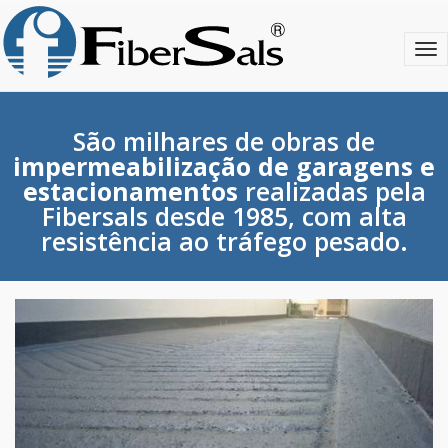
S
k
T
i
o
p
g
t
g
o
l
m
São milhares de obras de
e
a
impermeabilização de garagens e
n
i
estacionamentos
realizadas pela
a
n
Fibersals desde 1985, com alta
v
c
i
o
resistência ao tráfego pesado.
g
n
a
t
t
e
i
n
o
t
n