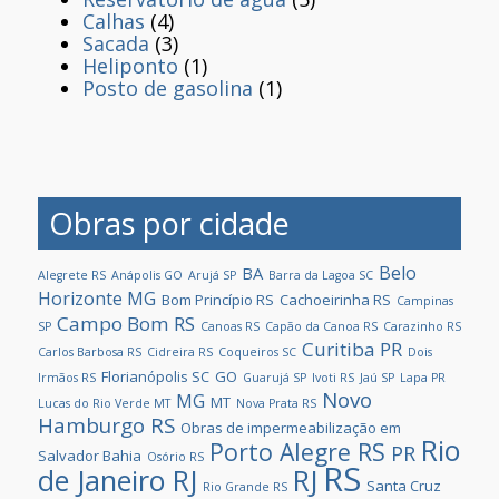
Calhas
(4)
Sacada
(3)
Heliponto
(1)
Posto de gasolina
(1)
Obras por cidade
Belo
BA
Alegrete RS
Anápolis GO
Arujá SP
Barra da Lagoa SC
Horizonte MG
Bom Princípio RS
Cachoeirinha RS
Campinas
Campo Bom RS
SP
Canoas RS
Capão da Canoa RS
Carazinho RS
Curitiba PR
Carlos Barbosa RS
Cidreira RS
Coqueiros SC
Dois
Florianópolis SC
GO
Irmãos RS
Guarujá SP
Ivoti RS
Jaú SP
Lapa PR
Novo
MG
MT
Lucas do Rio Verde MT
Nova Prata RS
Hamburgo RS
Obras de impermeabilização em
Rio
Porto Alegre RS
PR
Salvador Bahia
Osório RS
RS
de Janeiro RJ
RJ
Santa Cruz
Rio Grande RS