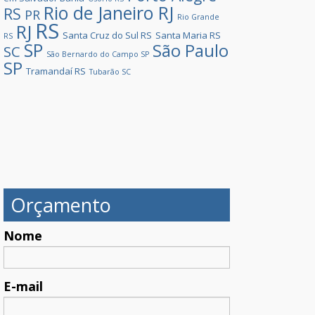
Rio de Janeiro RJ
RS
PR
Rio Grande
RS
RJ
Santa Cruz do Sul RS
Santa Maria RS
RS
SP
São Paulo
SC
São Bernardo do Campo SP
SP
Tramandaí RS
Tubarão SC
Orçamento
Nome
E-mail