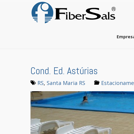
S
k
i
p
t
o
Empres
m
a
i
n
c
Cond. Ed. Astúrias
o
n
t
RS
,
Santa Maria RS
Estacioname
e
n
t