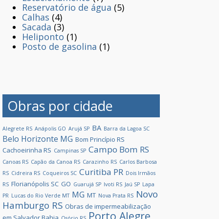
Reservatório de água
(5)
Calhas
(4)
Sacada
(3)
Heliponto
(1)
Posto de gasolina
(1)
Obras por cidade
BA
Alegrete RS
Anápolis GO
Arujá SP
Barra da Lagoa SC
Belo Horizonte MG
Bom Princípio RS
Campo Bom RS
Cachoeirinha RS
Campinas SP
Canoas RS
Capão da Canoa RS
Carazinho RS
Carlos Barbosa
Curitiba PR
RS
Cidreira RS
Coqueiros SC
Dois Irmãos
Florianópolis SC
GO
RS
Guarujá SP
Ivoti RS
Jaú SP
Lapa
Novo
MG
MT
PR
Lucas do Rio Verde MT
Nova Prata RS
Hamburgo RS
Obras de impermeabilização
Porto Alegre
em Salvador Bahia
Osório RS