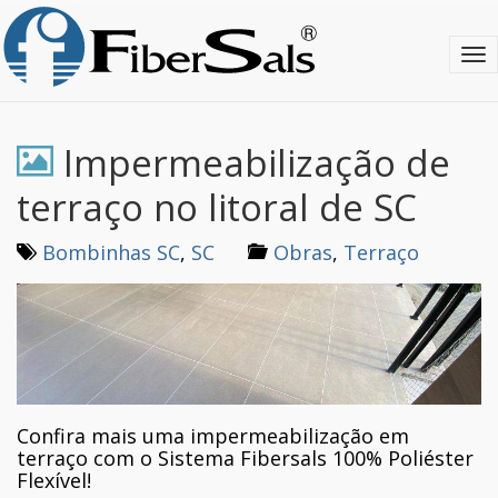
S
k
T
i
o
p
g
t
g
o
l
m
Impermeabilização de
e
a
n
i
terraço no litoral de SC
a
n
v
c
Bombinhas SC
,
SC
Obras
,
Terraço
i
o
g
n
a
t
t
e
i
n
o
t
n
Confira mais uma impermeabilização em
terraço com o Sistema Fibersals 100% Poliéster
Flexível!