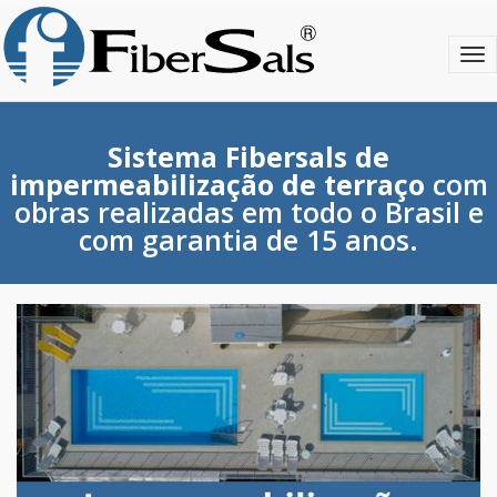
S
k
T
i
o
p
g
t
g
o
l
m
Sistema Fibersals de
e
a
impermeabilização de terraço
com
n
i
obras realizadas em todo o Brasil e
a
n
com garantia de 15 anos.
v
c
i
o
g
n
a
t
t
e
i
n
o
t
n