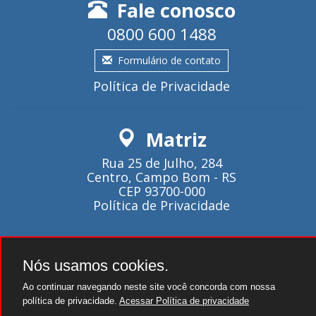
Fale conosco
0800 600 1488
Formulário de contato
Política de Privacidade
Matriz
Rua 25 de Julho, 284
Centro, Campo Bom - RS
CEP 93700-000
Política de Privacidade
Atendimento
Nós usamos cookies.
Seg~Qui - 08:00 as 18:00.
Ao continuar navegando neste site você concorda com nossa
Sexta - 08:00 as 17:00.
política de privacidade.
Acessar Política de privacidade