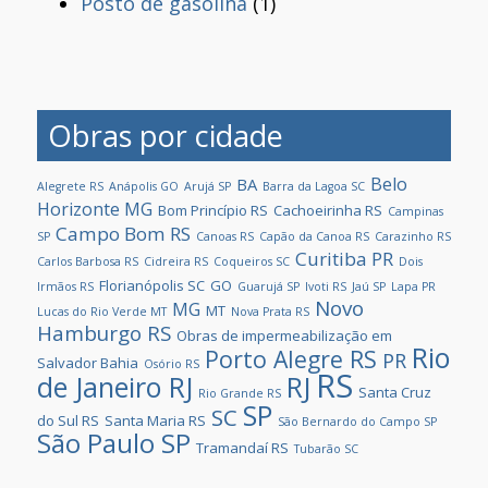
Posto de gasolina
(1)
Obras por cidade
Belo
BA
Alegrete RS
Anápolis GO
Arujá SP
Barra da Lagoa SC
Horizonte MG
Bom Princípio RS
Cachoeirinha RS
Campinas
Campo Bom RS
SP
Canoas RS
Capão da Canoa RS
Carazinho RS
Curitiba PR
Carlos Barbosa RS
Cidreira RS
Coqueiros SC
Dois
Florianópolis SC
GO
Irmãos RS
Guarujá SP
Ivoti RS
Jaú SP
Lapa PR
Novo
MG
MT
Lucas do Rio Verde MT
Nova Prata RS
Hamburgo RS
Obras de impermeabilização em
Rio
Porto Alegre RS
PR
Salvador Bahia
Osório RS
RS
de Janeiro RJ
RJ
Santa Cruz
Rio Grande RS
SP
SC
do Sul RS
Santa Maria RS
São Bernardo do Campo SP
São Paulo SP
Tramandaí RS
Tubarão SC