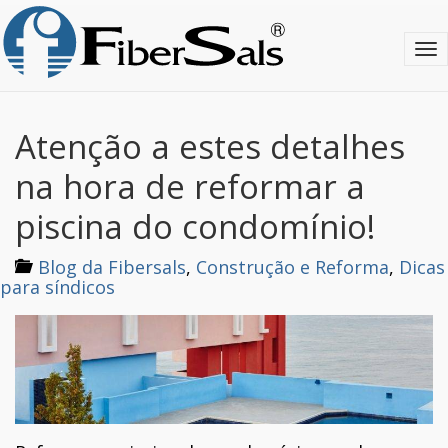
S
k
T
i
o
p
g
t
g
o
l
m
Atenção a estes detalhes
e
a
n
i
na hora de reformar a
a
n
v
c
piscina do condomínio!
i
o
g
n
Blog da Fibersals
,
Construção e Reforma
,
Dicas
a
t
para síndicos
t
e
i
n
o
t
n