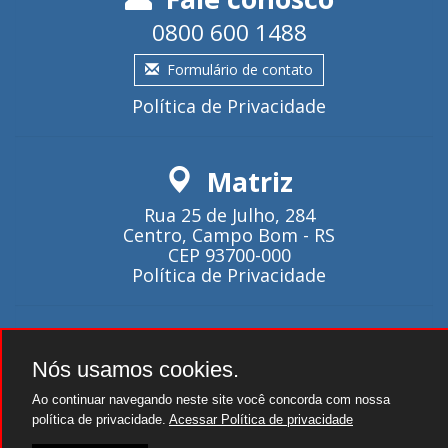
0800 600 1488
Formulário de contato
Política de Privacidade
Matriz
Rua 25 de Julho, 284
Centro, Campo Bom - RS
CEP 93700-000
Política de Privacidade
Atendimento
Nós usamos cookies.
Seg~Qui - 08:00 as 18:00.
Sexta - 08:00 as 17:00.
Ao continuar navegando neste site você concorda com nossa
política de privacidade.
Acessar Política de privacidade