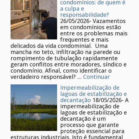
condomínios: de quem é
a culpa e
responsabilidade?
26/05/2026
-
Vazamentos
em condomínios estão
entre os problemas mais
frequentes e mais
delicados da vida condominial. Uma
mancha no teto, infiltração na parede ou
rompimento de tubulação rapidamente
geram conflitos entre moradores, síndico e
condomínio. Afinal, como identificar o
verdadeiro responsável? …
Continuar
Impermeabilização de
lagoas de estabilização e
decantação
18/05/2026
-
A
impermeabilização de
lagoas de estabilização e
decantação é um
processo que garante
proteção essencial para
estruturas industriais. Isto é fundamental