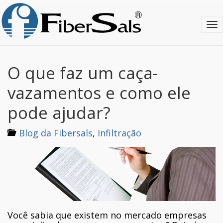
S
k
T
i
o
p
g
t
g
o
l
m
O que faz um caça-
e
a
n
i
vazamentos e como ele
a
n
v
c
pode ajudar?
i
o
g
n
Blog da Fibersals
,
Infiltração
a
t
t
e
i
n
o
t
n
Você sabia que existem no mercado empresas