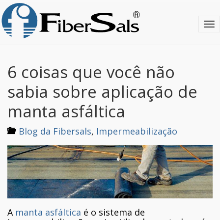
S
k
T
i
o
p
g
t
g
o
l
m
6 coisas que você não
e
a
n
i
sabia sobre aplicação de
a
n
v
c
manta asfáltica
i
o
g
n
Blog da Fibersals
,
Impermeabilização
a
t
t
e
i
n
o
t
n
A
manta asfáltica
é o sistema de