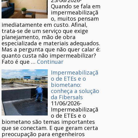
25/06/2026
-
Quando se fala em
impermeabilizaçã
o, muitos pensam
imediatamente em custo. Afinal,
trata-se de um serviço que exige
planejamento, mão de obra
especializada e materiais adequados.
Mas a pergunta que não quer calar é:
quanto custa não impermeabilizar?
Fato é que …
Continuar
Impermeabilizaçã
o de ETEs e o
biometano:
conheça a solução
da Fibersals
11/06/2026
-
Impermeabilizaçã
o de ETEs e o
biometano são temas importantes
que se conectam. E que geram certa
preocupação para engenheiros