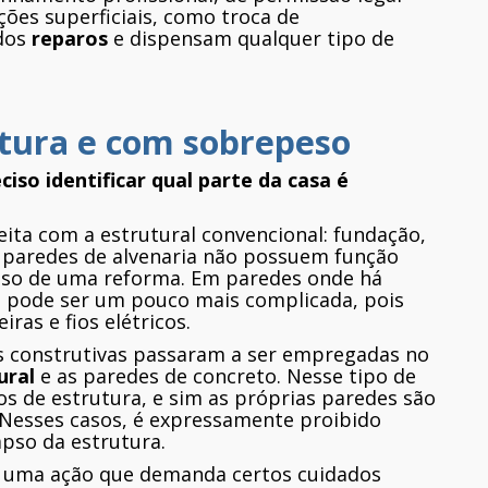
ões superficiais, como troca de
ados
reparos
e dispensam qualquer tipo de
utura e com sobrepeso
ciso identificar qual parte da casa é
feita com a estrutural convencional: fundação,
e as paredes de alvenaria não possuem função
aso de uma reforma. Em paredes onde há
da pode ser um pouco mais complicada, pois
ras e fios elétricos.
as construtivas passaram a ser empregadas no
ural
e as paredes de concreto. Nesse tipo de
os de estrutura, e sim as próprias paredes são
 Nesses casos, é expressamente proibido
apso da estrutura.
é uma ação que demanda certos cuidados