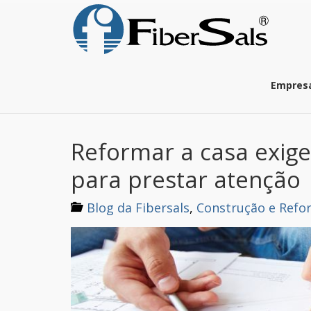
S
k
i
p
t
o
Empres
m
a
i
n
Reformar a casa exige 
c
o
para prestar atenção
n
t
e
Blog da Fibersals
,
Construção e Refo
n
t