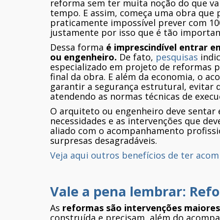
reforma sem ter muita noção do que vai 
tempo. E assim, começa uma obra que pa
praticamente impossível prever com 100
justamente por isso que é tão importan
Dessa forma
é imprescindível entrar e
ou engenheiro.
De fato,
pesquisas
indi
especializado em projeto de reformas 
final da obra. E além da economia, o a
garantir a segurança estrutural, evitar
atendendo as normas técnicas de execu
O arquiteto ou engenheiro deve sentar e
necessidades e as intervenções que de
aliado com o acompanhamento profissi
surpresas desagradáveis.
Veja aqui outros benefícios de ter aco
Vale a pena lembrar: Ref
As
reformas são intervenções maiores
construída e precisam, além do acompa