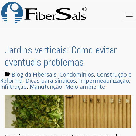
S
k
T
i
o
p
g
t
g
o
l
m
e
a
Jardins verticais: Como evitar
n
i
a
n
eventuais problemas
v
c
i
o
Blog da Fibersals
,
Condomínios
,
Construção e
g
n
Reforma
,
Dicas para síndicos
,
Impermeabilização
,
a
t
Infiltração
,
Manutenção
,
Meio-ambiente
t
e
i
n
o
t
n