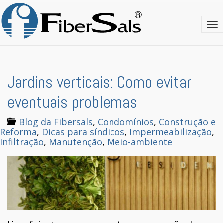
S
k
T
i
o
p
g
t
g
o
l
m
e
a
Jardins verticais: Como evitar
n
i
a
n
eventuais problemas
v
c
i
o
Blog da Fibersals
,
Condomínios
,
Construção e
g
n
Reforma
,
Dicas para síndicos
,
Impermeabilização
,
a
t
Infiltração
,
Manutenção
,
Meio-ambiente
t
e
i
n
o
t
n