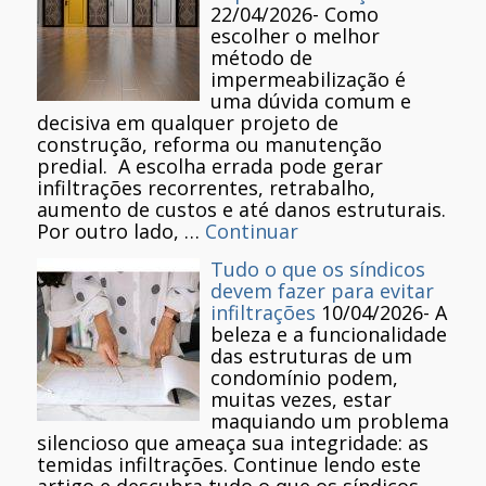
22/04/2026
-
Como
escolher o melhor
método de
impermeabilização é
uma dúvida comum e
decisiva em qualquer projeto de
construção, reforma ou manutenção
predial. A escolha errada pode gerar
infiltrações recorrentes, retrabalho,
aumento de custos e até danos estruturais.
Por outro lado, …
Continuar
Tudo o que os síndicos
devem fazer para evitar
infiltrações
10/04/2026
-
A
beleza e a funcionalidade
das estruturas de um
condomínio podem,
muitas vezes, estar
maquiando um problema
silencioso que ameaça sua integridade: as
temidas infiltrações. Continue lendo este
artigo e descubra tudo o que os síndicos