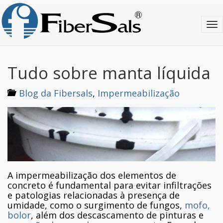
S
k
T
i
o
p
g
t
g
o
l
m
Tudo sobre manta líquida
e
a
n
i
Blog da Fibersals
,
Impermeabilização
a
n
v
c
i
o
g
n
a
t
t
e
i
n
o
t
A impermeabilização dos elementos de
n
concreto é fundamental para evitar infiltrações
e patologias relacionadas à presença de
umidade, como o surgimento de fungos,
mofo,
bolor
, além dos descascamento de pinturas e