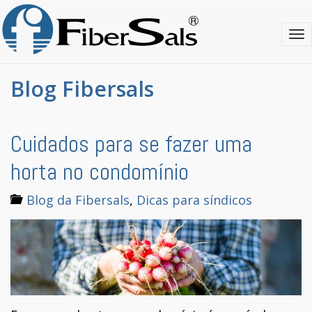
S
k
T
i
o
p
g
t
g
o
Blog Fibersals
l
m
e
a
n
i
a
n
Cuidados para se fazer uma
v
c
i
o
horta no condomínio
g
n
a
t
Blog da Fibersals
,
Dicas para síndicos
t
e
i
n
o
t
n