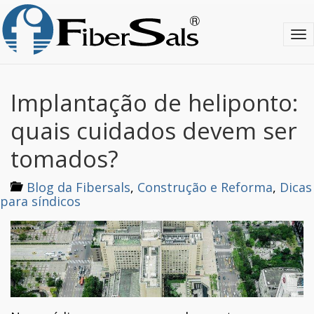
S
k
T
i
o
p
g
t
g
o
l
m
Implantação de heliponto:
e
a
n
i
quais cuidados devem ser
a
n
v
c
tomados?
i
o
g
n
Blog da Fibersals
,
Construção e Reforma
,
Dicas
a
t
para síndicos
t
e
i
n
o
t
n