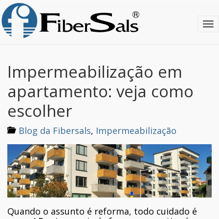
S
k
T
i
o
p
g
t
g
o
l
m
Impermeabilização em
e
a
n
i
apartamento: veja como
a
n
v
c
escolher
i
o
g
n
Blog da Fibersals
,
Impermeabilização
a
t
t
e
i
n
o
t
n
Quando o assunto é reforma, todo cuidado é