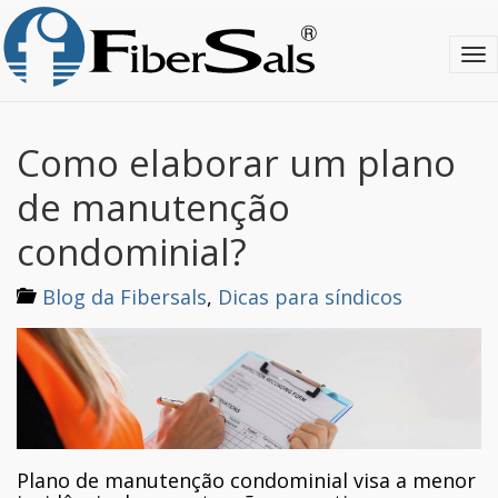
S
k
T
i
o
p
g
t
g
o
l
m
Como elaborar um plano
e
a
n
i
de manutenção
a
n
v
c
condominial?
i
o
g
n
Blog da Fibersals
,
Dicas para síndicos
a
t
t
e
i
n
o
t
n
Plano de manutenção condominial visa a menor