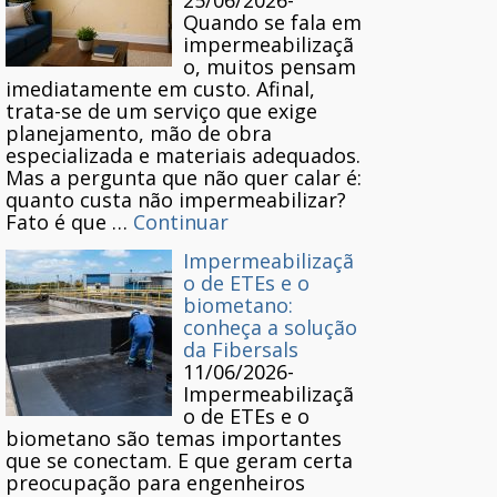
25/06/2026
-
Quando se fala em
impermeabilizaçã
o, muitos pensam
imediatamente em custo. Afinal,
trata-se de um serviço que exige
planejamento, mão de obra
especializada e materiais adequados.
Mas a pergunta que não quer calar é:
quanto custa não impermeabilizar?
Fato é que …
Continuar
Impermeabilizaçã
o de ETEs e o
biometano:
conheça a solução
da Fibersals
11/06/2026
-
Impermeabilizaçã
o de ETEs e o
biometano são temas importantes
que se conectam. E que geram certa
preocupação para engenheiros