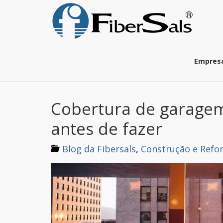
S
k
i
p
t
o
Empres
m
a
i
n
Cobertura de garagem
c
o
antes de fazer
n
t
e
Blog da Fibersals
,
Construção e Refo
n
t