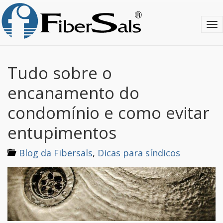
S
k
T
i
o
p
g
t
g
o
l
m
Tudo sobre o
e
a
n
i
encanamento do
a
n
v
c
condomínio e como evitar
i
o
g
n
entupimentos
a
t
t
e
Blog da Fibersals
,
Dicas para síndicos
i
n
o
t
n