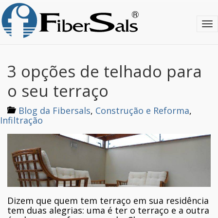
S
k
T
i
o
p
g
t
g
o
l
m
3 opções de telhado para
e
a
n
i
o seu terraço
a
n
v
c
Blog da Fibersals
,
Construção e Reforma
,
i
o
Infiltração
g
n
a
t
t
e
i
n
o
t
n
Dizem que quem tem terraço em sua residência
tem duas alegrias: uma é ter o terraço e a outra