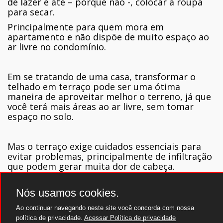
de lazer e até – porque não -, colocar a roupa
para secar.
Principalmente para quem mora em
apartamento e não dispõe de muito espaço ao
ar livre no condomínio.
Em se tratando de uma casa, transformar o
telhado em terraço pode ser uma ótima
maneira de aproveitar melhor o terreno, já que
você terá mais áreas ao ar livre, sem tomar
espaço no solo.
Mas o terraço exige cuidados essenciais para
evitar problemas, principalmente de infiltração
que podem gerar muita dor de cabeça.
Diante disso, é fundamental fazer uma
impermeabilização cuidadosa e com garantia,
Nós usamos cookies.
como a oferecida pela
Fibersals
. Além de evitar
Ao continuar navegando neste site você concorda com nossa
problemas futuros, a instalação é fácil, não
política de privacidade.
Acessar Política de privacidade
provoca quebra-quebra e nem gera entulho.