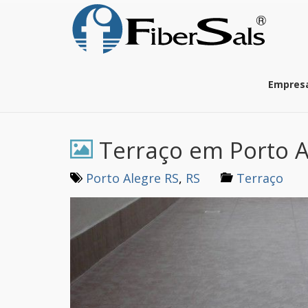
S
k
i
p
t
o
Empres
m
a
i
n
Terraço em Porto A
c
o
n
Porto Alegre RS
,
RS
Terraço
t
e
n
t