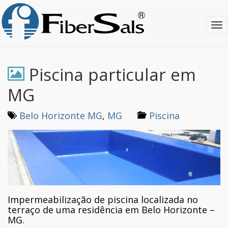
S
k
T
i
o
p
g
t
g
o
l
m
Piscina particular em
e
a
n
i
MG
a
n
v
c
Belo Horizonte MG
,
MG
Piscina
i
o
g
n
a
t
t
e
i
n
o
t
n
Impermeabilização de piscina localizada no
terraço de uma residência em Belo Horizonte –
MG.