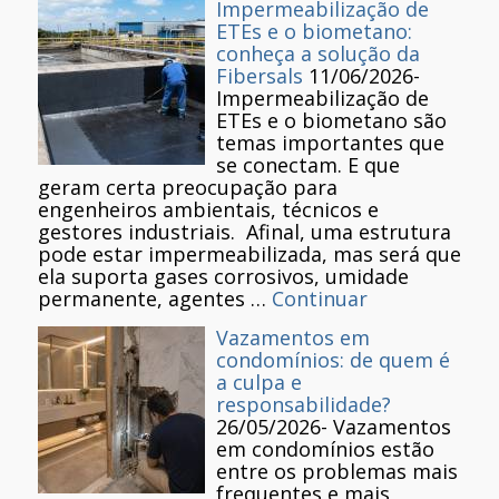
Impermeabilização de
ETEs e o biometano:
conheça a solução da
Fibersals
11/06/2026
-
Impermeabilização de
ETEs e o biometano são
temas importantes que
se conectam. E que
geram certa preocupação para
engenheiros ambientais, técnicos e
gestores industriais. Afinal, uma estrutura
pode estar impermeabilizada, mas será que
ela suporta gases corrosivos, umidade
permanente, agentes …
Continuar
Vazamentos em
condomínios: de quem é
a culpa e
responsabilidade?
26/05/2026
-
Vazamentos
em condomínios estão
entre os problemas mais
frequentes e mais