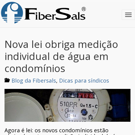
S
k
T
i
o
p
g
t
g
o
l
m
Nova lei obriga medição
e
a
n
i
individual de água em
a
n
v
c
condomínios
i
o
g
n
Blog da Fibersals
,
Dicas para síndicos
a
t
t
e
i
n
o
t
n
Agora é lei: os novos condomínios estão